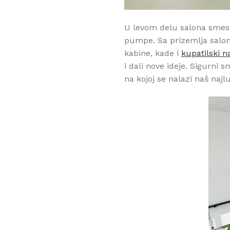
U levom delu salona smest
pumpe. Sa prizemlja salona
kabine, kade i
kupatilski 
i dali nove ideje. Sigurni 
na kojoj se nalazi naš najl