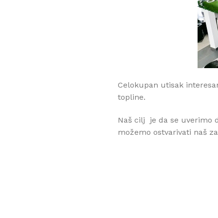
Celokupan utisak interesan
topline.
Naš cilj
je da se uverimo d
možemo ostvarivati naš za