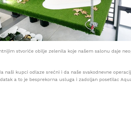
tnijim stvoriće obilje zelenila koje našem salonu daje ne
a naši kupci odlaze srećni i da naše svakodnevne operaci
datak a to je besprekorna usluga i zadoljan posetilac Aq