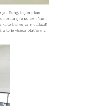
jal, fiting, bojlere kao i
deo sprata gde su smeštene
e kako bismo vam olakšali
i, a to je viseća platforma