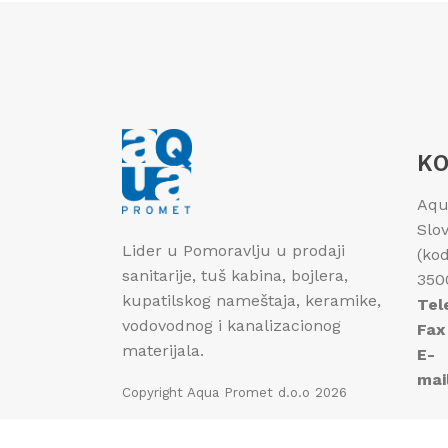
KO
Aqu
Slo
Lider u Pomoravlju u prodaji
(ko
sanitarije, tuš kabina, bojlera,
350
kupatilskog nameštaja, keramike,
Tel
vodovodnog i kanalizacionog
Fax 
materijala.
E-
mai
Copyright
Aqua Promet d.o.o
2026