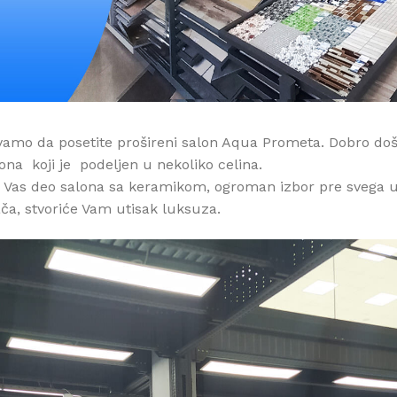
vamo da posetite prošireni salon Aqua Prometa. Dobro doš
ona
koji je
podeljen u nekoliko celina.
Vas deo salona sa keramikom, ogroman izbor pre svega uv
ča, stvoriće Vam utisak luksuza.