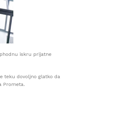
ophodnu iskru prijatne
je teku dovoljno glatko da
ua Prometa.