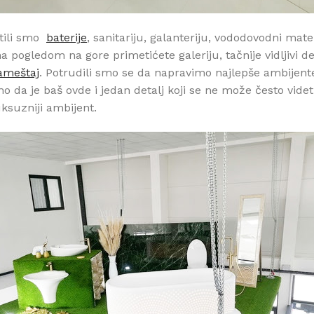
ili smo
baterije
, sanitariju, galanteriju, vododovodni materi
 pogledom na gore primetićete galeriju, tačnije vidljivi 
nameštaj
. Potrudili smo se da napravimo najlepše ambijent
smo da je baš ovde i jedan detalj koji se ne može često videt
uksuzniji ambijent.