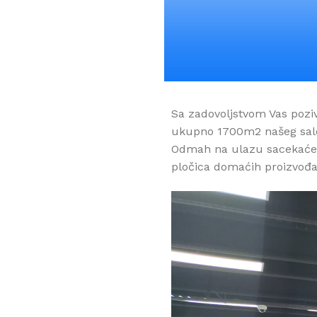
Sa zadovoljstvom Vas pozi
ukupno 1700m2 našeg sal
Odmah na ulazu sacekaće 
pločica domaćih proizvođa