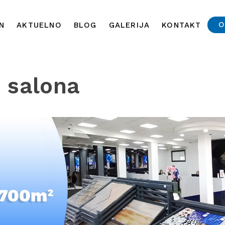
O
N
AKTUELNO
BLOG
GALERIJA
KONTAKT
e salona