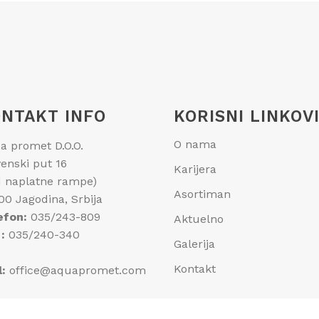
NTAKT INFO
KORISNI LINKOV
O nama
a promet D.O.O.
venski put 16
Karijera
d naplatne rampe)
Asortiman
00 Jagodina, Srbija
efon:
035/243-809
Aktuelno
:
035/240-340
Galerija
Kontakt
l:
office@aquapromet.com