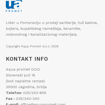
Lider u Pomoravlju u prodaji sanitarije, tuš kabina,
bojlera, kupatilskog nameštaja, keramike,
vodovodnog i kanalizacionog materijala.
Copyright
Aqua Promet d.o.o
2026
KONTAKT INFO
Aqua promet D.O.O.
Slovenski put 16
(kod naplatne rampe)
35000 Jagodina, Srbija
Telefon:
035/243-809
Fax :
035/240-340
E-mail:
office@aquapromet.com