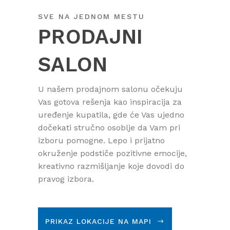
SVE NA JEDNOM MESTU
PRODAJNI
SALON
U našem prodajnom salonu očekuju
Vas gotova rešenja kao inspiracija za
uređenje kupatila, gde će Vas ujedno
dočekati stručno osoblje da Vam pri
izboru pomogne. Lepo i prijatno
okruženje podstiče pozitivne emocije,
kreativno razmišljanje koje dovodi do
pravog izbora.
PRIKAZ LOKACIJE NA MAPI