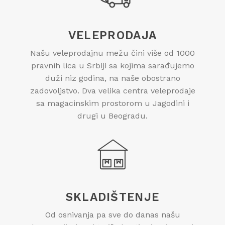
VELEPRODAJA
Našu veleprodajnu mežu čini više od 1000
pravnih lica u Srbiji sa kojima sarađujemo
duži niz godina, na naše obostrano
zadovoljstvo. Dva velika centra veleprodaje
sa magacinskim prostorom u Jagodini i
drugi u Beogradu.
SKLADIŠTENJE
Od osnivanja pa sve do danas našu