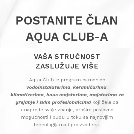
POSTANITE ČLAN
AQUA CLUB-A
VAŠA STRUČNOST
ZASLUŽUJE VIŠE
Aqua Club je program namenjen
vodoinstalaterima
,
keramičarima
,
klimatizerima
,
haus majstorima
,
majstorima za
grejanje i svim profesionalcima
koji žele da
unaprede svoje znanje, prošire poslovne
mogućnosti i budu u toku sa najnovijim
tehnologijama i proizvodima.