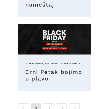
nameštaj
20 NOVEMBER, 2023
IN
AKTUELNO
,
POPUSTI
Crni Petak bojimo
u plavo
1
2
3
4