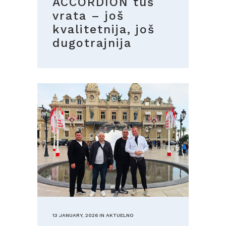
ACCORDION tuš
vrata – još
kvalitetnija, još
dugotrajnija
13 JANUARY, 2026
IN
AKTUELNO