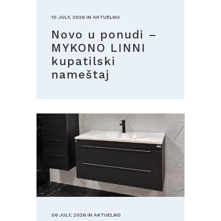
10 JULY, 2026
IN
AKTUELNO
Novo u ponudi –
MYKONO LINNI
kupatilski
nameštaj
06 JULY, 2026
IN
AKTUELNO