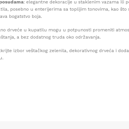
m posudama
: elegantne dekoracije u staklenim vazama ili
la, posebno u enterijerima sa toplijim tonovima, kao što
ava bogatstvo boja.
alno drveće u kupatilu mogu u potpunosti promeniti atmos
puštanja, a bez dodatnog truda oko održavanja.
krijte izbor veštačkog zelenila, dekorativnog drveća i dod
u.