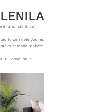
LENILA
ihranu, što ih čini
zgled tokom cele godine.
eštačko zelenilo možete
vaju – dovoljno je