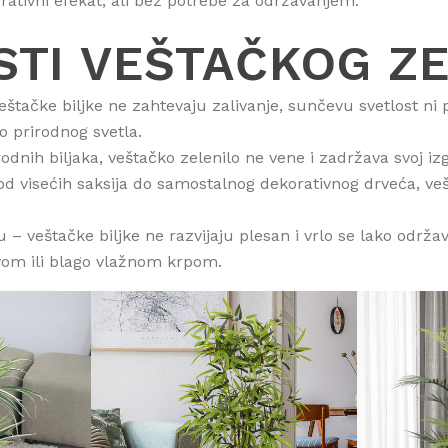
orativni efekat, ali bez potrebe za održavanjem.
TI VEŠTAČKOG ZE
tačke biljke ne zahtevaju zalivanje, sunčevu svetlost ni pr
o prirodnog svetla.
rodnih biljaka, veštačko zelenilo ne vene i zadržava svoj i
– od visećih saksija do samostalnog dekorativnog drveća, v
u – veštačke biljke ne razvijaju plesan i vrlo se lako održa
vom ili blago vlažnom krpom.