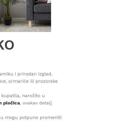
KO
amiku i prirodan izgled.
ice, ormariće ili prozorske
 kupatila, naročito u
h pločica
, ovakav detalj
 zidu mogu potpuno promeniti