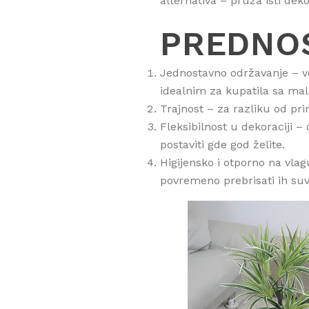
alternativa – pruža isti dek
PREDNOS
Jednostavno održavanje – veš
idealnim za kupatila sa mal
Trajnost – za razliku od pri
Fleksibilnost u dekoraciji 
postaviti gde god želite.
Higijensko i otporno na vlag
povremeno prebrisati ih su