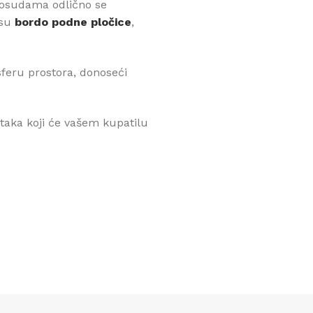
 posudama odlično se
 su
bordo podne pločice
,
feru prostora, donoseći
ataka koji će vašem kupatilu