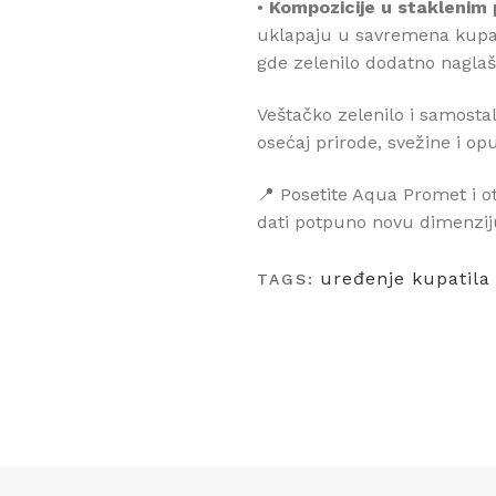
•
Kompozicije u stakleni
uklapaju u savremena kupati
gde zelenilo dodatno naglaš
Veštačko zelenilo i samost
osećaj prirode, svežine i o
📍 Posetite Aqua Promet i ot
dati potpuno novu dimenzij
uređenje kupatila
TAGS: