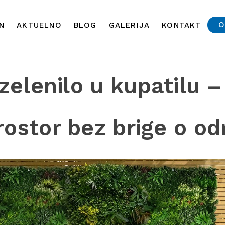
O
N
AKTUELNO
BLOG
GALERIJA
KONTAKT
zelenilo u kupatilu –
rostor bez brige o o