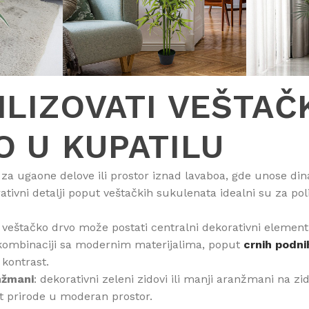
ILIZOVATI VEŠTAČ
O U KUPATILU
 za ugaone delove ili prostor iznad lavaboa, gde unose din
ativni detalji poput veštačkih sukulenata idealni su za pol
e veštačko drvo može postati centralni dekorativni element
 kombinaciji sa modernim materijalima, poput
crnih podni
 kontrast.
anžmani
: dekorativni zeleni zidovi ili manji aranžmani na
at prirode u moderan prostor.