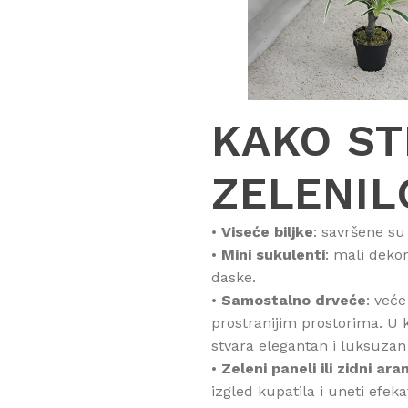
KAKO ST
ZELENIL
•
Viseće biljke
: savršene su
•
Mini sukulenti
: mali dekor
daske.
•
Samostalno drveće
: već
prostranijim prostorima. U
stvara elegantan i luksuzan
•
Zeleni paneli ili zidni ar
izgled kupatila i uneti efek