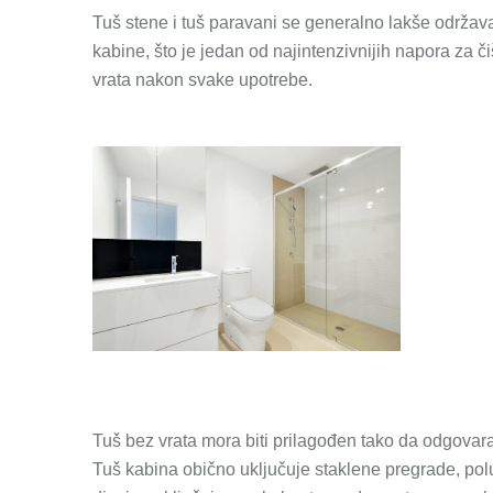
Tuš stene i tuš paravani se generalno lakše održavaju
kabine, što je jedan od najintenzivnijih napora za či
vrata nakon svake 
upotrebe.
Tuš bez vrata mora biti prilagođen tako da odgovara
Tuš kabina obično uključuje staklene pregrade, polu