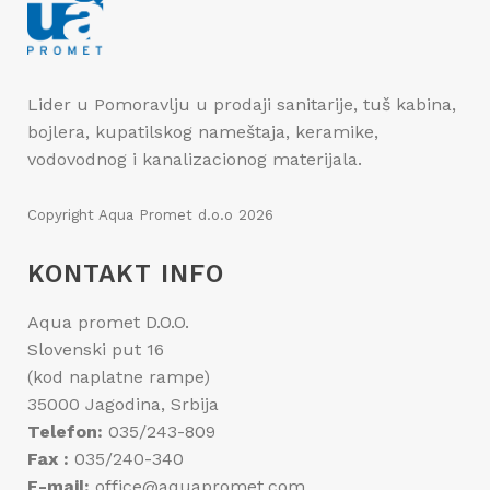
Lider u Pomoravlju u prodaji sanitarije, tuš kabina,
bojlera, kupatilskog nameštaja, keramike,
vodovodnog i kanalizacionog materijala.
Copyright
Aqua Promet d.o.o
2026
KONTAKT INFO
Aqua promet D.O.O.
Slovenski put 16
(kod naplatne rampe)
35000 Jagodina, Srbija
Telefon:
035/243-809
Fax :
035/240-340
E-mail:
office@aquapromet.com