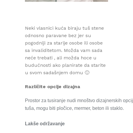
Neki vlasnici kuća biraju tuš stene
odnosno paravane bez jer su
pogodniji za starije osobe ili osobe
sa invaliditetom. Možda vam sada
neće trebati , ali možda hoce u
budućnosti ako planirate da starite
u svom sadašnjem domu 🙂
Različite opcije dizajna
Prostor za tusiranje nudi mnoštvo dizajnerskih opcij
tuša, mogu biti pločice, mermer, beton ili staklo.
Lakše održavanje