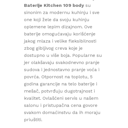
Baterije Kitchen 109 body
su
sinonim za modernu kuhinju i sve
one koji žele da svoju kuhinju
oplemene lepim dizajnom. Ove
baterije omogućavaju korišćenje
jakog mlaza i velike fleksibilnosti
zbog gibljivog creva koje je
dostupno u više boja. Popularne su
jer olakšavaju svakodnevno pranje
sudova i jednostavno pranje voća i
povrća. Otpornost na toplotu, 5
godina garancije na telo baterije i
mešač, potvrđuju dugotrajnost i
kvalitet. Ovlašćeni servis u našem
salonu i pristupačna cena govore
svakom domaćinstvu da ih moraju
priuštiti.