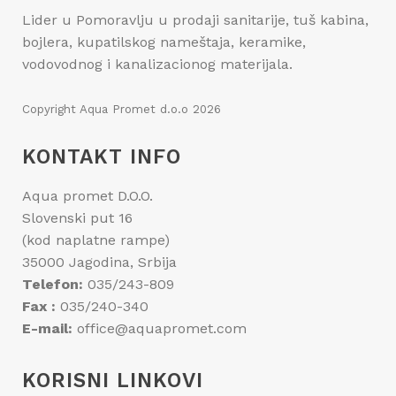
Lider u Pomoravlju u prodaji sanitarije, tuš kabina,
bojlera, kupatilskog nameštaja, keramike,
vodovodnog i kanalizacionog materijala.
Copyright
Aqua Promet d.o.o
2026
KONTAKT INFO
Aqua promet D.O.O.
Slovenski put 16
(kod naplatne rampe)
35000 Jagodina, Srbija
Telefon:
035/243-809
Fax :
035/240-340
E-mail:
office@aquapromet.com
KORISNI LINKOVI