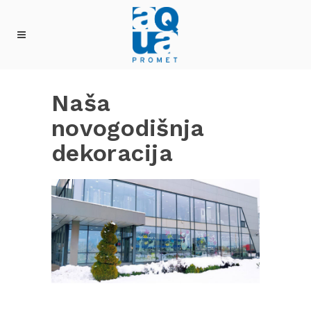
Naša
novogodišnja
dekoracija