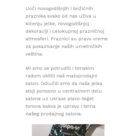
Uoči novogodišnjih i božićnih
praznika svako od nas uživa u
kićenju jelke, novogodišnjoj
dekoraciji i celokupnoj prazničnoj
atmosferi. Praznici su pravo vreme
za pokazivanje naših umetničkih
veština.
Mi smo se potrudili i timskim
radom okitili naš maloprodajni
salon. Odlučili smo da naša jelka
stoji ponosno u centralnom delu
salona uz ukrase plavo-teget
tonova kakva je upravo i tema
našeg prodajnog salona.